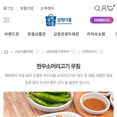
0
로그인
회원가입
고객센터
브랜드관
로컬상품관
강원관광두레관
라이브쇼핑
가공식품/떡류
냉장냉동간편조리
간편조리식
한우소머리고기 무침
매장에서 직접 삶아 손질한 부드러움 소머리고기와 채소 및 매콤,새콤한 양념
장과 같이 드시어 좋은 간식 및 술안주 입니다.