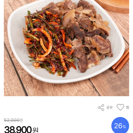
공유
찜
52,000
원
26
%
38,900
원