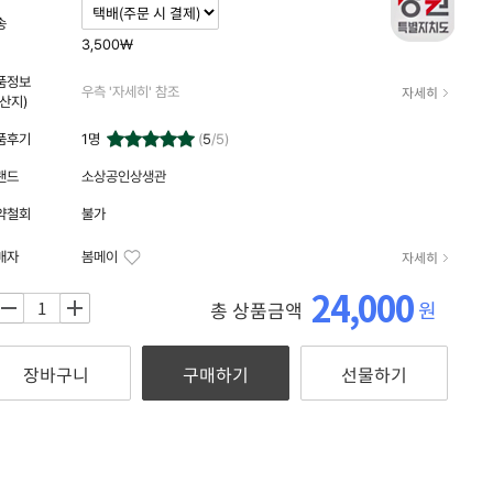
자세히
송
3,500₩
품정보
자세히
우측 '자세히' 참조
원산지)
품후기
1
명
(
5
/5)
랜드
소상공인상생관
약철회
불가
자세히
매자
봄메이
24,000
원
총 상품금액
+
장바구니
구매하기
선물하기