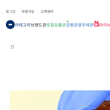
로그인
회원가입
고객센터
카테고리
브랜드관
로컬상품관
강원관광두레관
라이