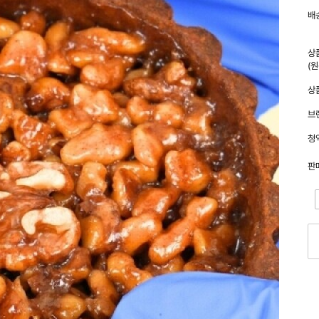
배
상
(
상
브
청
판
-