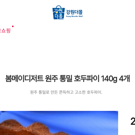
브쇼핑
봄메이디저트 원주 통밀 호두파이 140g 4개
원주 통밀로 만든 쫀득하고 고소한 호두파이.
2