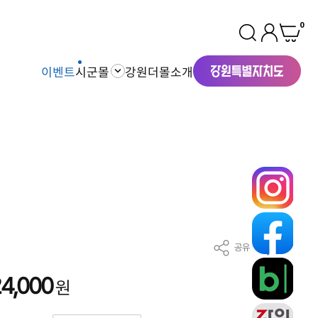
0
이벤트
시군몰
강원더몰소개
공유
찜
4,000
원