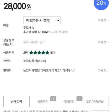
20
%
28,000
원
자세히
배송
무료배송
추가배송비
4,000₩
(도서산간지역)
상품정보
자세히
우측 '자세히' 참조
(원산지)
상품후기
2
명
(
5
/5)
브랜드
로컬상품관(2025)
자세히
판매자
농업회사법인 디에프에이치코리아(주)
2
1
상세설명
상품후기
상품문의
교환/반품/
배송
상세설명 이미지를 자유롭게 확대/축소하시려면
원본 보기
에서 가능합