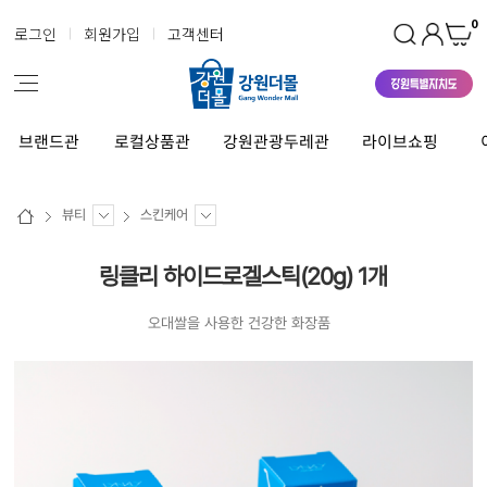
0
로그인
회원가입
고객센터
브랜드관
로컬상품관
강원관광두레관
라이브쇼핑
뷰티
스킨케어
링클리 하이드로겔스틱(20g) 1개
오대쌀을 사용한 건강한 화장품