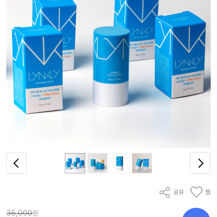
공유
찜
35,000
원