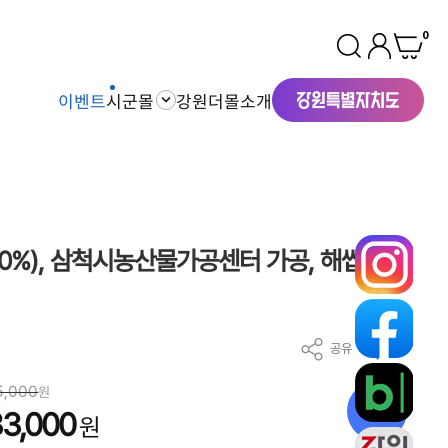
0
이벤트
시군몰
강원더몰소개
0%), 삼척시농산물가공센터 가공, 해썹]
공유
찜
5,000
원
6
%
3,000
원