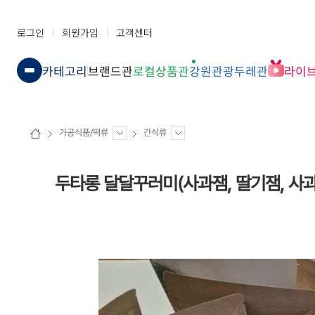
로그인
회원가입
고객센터
카테고리
브랜드관
로컬상품관
강원관광두레관
라이
가공식품/떡류
간식류
두타롱 달달꾸러미(사과잼, 딸기잼, 사과