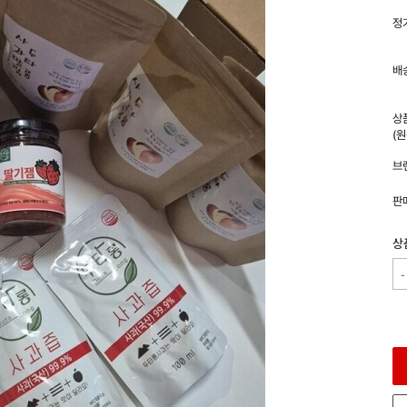
정
배
상
(
브
판
상