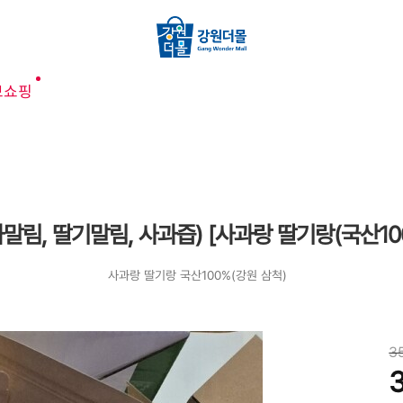
브쇼핑
말림, 딸기말림, 사과즙) [사과랑 딸기랑(국산10
사과랑 딸기랑 국산100%(강원 삼척)
3
3