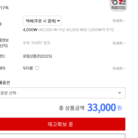
기구독
자세히
송
4,000₩
(40,000 ₩ 이상 40,000 ₩당 1,000₩씩 추가)
품정보
자세히
우측 '자세히' 참조
원산지)
랜드
로컬상품관(2025)
자세히
매자
두타롱
품옵션
- 중량 선택 -
33,000
원
총 상품금액
재고확보 중