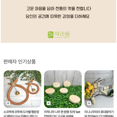
판매자 인기상품
소코뚜레 코뚜레 도어벨 행운장
자작나무 나무 편 원형 10개 1set
미니나무피리 휴대용악기 
식 액막이 이사 집들이 개업 신혼
컵받침 DIY 교구용 공예용
달 창의놀이 (크기랜덤배송)