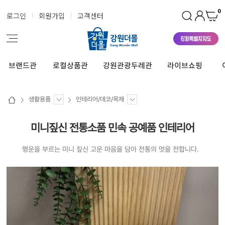
0
로그인
회원가입
고객센터
브랜드관
로컬상품관
강원관광두레관
라이브쇼핑
생활용품
인테리어/데코/목재
미니짚신 전통소품 민속 공예품 인테리어
행운을 부르는 미니 짚신 고운 마음을 담아 전통의 멋을 전합니다.