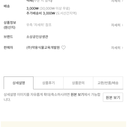
자세히
택배(
주문 시 결제
)
배송
3,000₩
(30,000₩ 이상 무료)
추가배송비
3,000₩
(도서산간지역)
상품정보
자세히
우측 '자세히' 참조
(원산지)
브랜드
소상공인상생관
자세히
판매자
(주)약용식물교육개발원
상세설명
상품후기
상품문의
교환/반품/
배송
상세설명 이미지를 자유롭게 확대/축소하시려면
원본 보기
에서 가능합
원본 보기
니다.