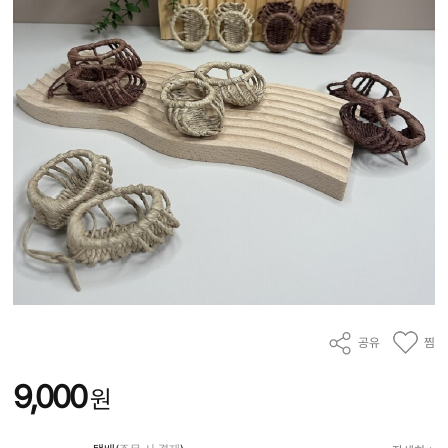
공유
찜
9,000
원