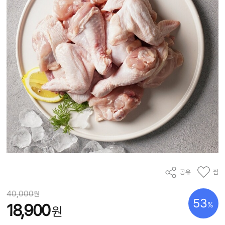
공유
찜
40,000
원
53
%
18,900
원