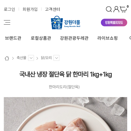
0
로그인
회원가입
고객센터
브랜드관
로컬상품관
강원관광두레관
라이브쇼핑
축산물
닭/오리
국내산 냉장 절단육 닭 한마리 1kg+1kg
한마리도리(절단육)