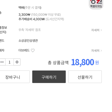
자세히
택배(
주문 시 결제
)
송
3,300₩
(150,000₩ 이상 무료)
추가배송비
4,000₩
(도서산간지역)
품정보
자세히
우측 '자세히' 참조
원산지)
랜드
소상공인상생관
자세히
매자
더브레드
18,800
원
총 상품금액
+
장바구니
구매하기
선물하기