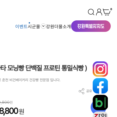
0
이벤트
시군몰
강원더몰소개
바타 모닝빵 단백질 프로틴 통밀식빵 )
으로 춘천 비건베이커리 건강빵 전문점 입니다.
공유
찜
0,800
원
10
%
8,800
원