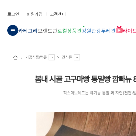
로그인
회원가입
고객센터
카테고리
브랜드관
로컬상품관
강원관광두레관
라이
가공식품/떡류
간식류
봄내 시골 고구마빵 통밀빵 깜빠뉴 8
직스더브레드는 유기농 통밀 과 자연(천연)발