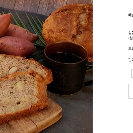
배
상
(
브
판
-