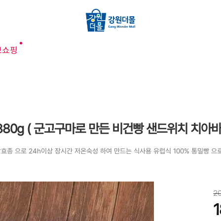
브쇼핑
80g ( 군고구마로 만든 비건빵 샌드위치 치아
효종 으로 24h이상 장시간 저온숙성 하여 만드는 식사용 유럽식 100% 통밀빵 
2
1