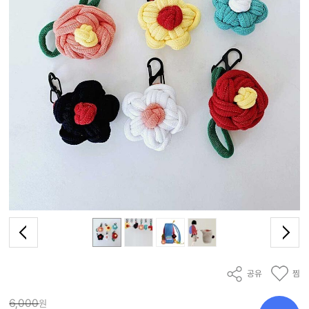
공유
찜
6,000
원