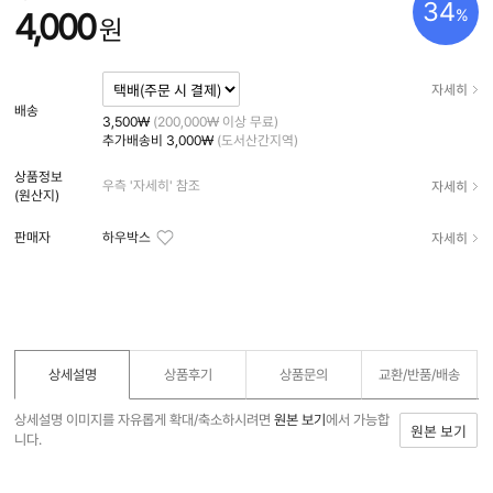
34
%
4,000
원
자세히
배송
3,500₩
(200,000₩ 이상 무료)
추가배송비
3,000₩
(도서산간지역)
상품정보
자세히
우측 '자세히' 참조
(원산지)
자세히
판매자
하우박스
상세설명
상품후기
상품문의
교환/반품/
배송
상세설명 이미지를 자유롭게 확대/축소하시려면
원본 보기
에서 가능합
원본 보기
니다.