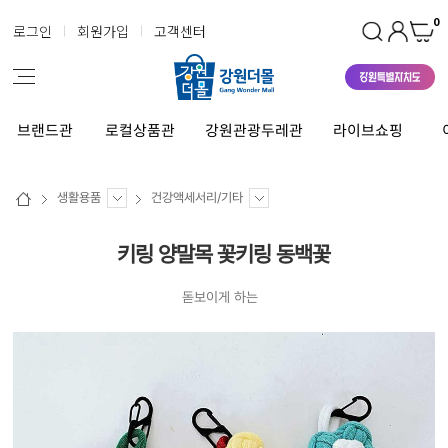
0
로그인
회원가입
고객센터
브랜드관
로컬상품관
강원관광두레관
라이브쇼핑
생활용품
건강액세서리/기타
키링 양말목 꽃키링 동백꽃
돋보이게 하는