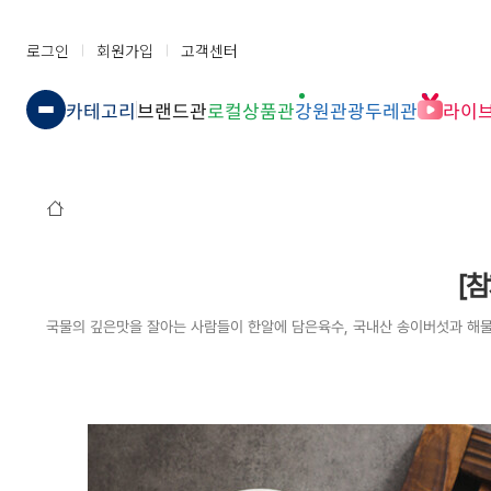
로그인
회원가입
고객센터
카테고리
브랜드관
로컬상품관
강원관광두레관
라이
[참
국물의 깊은맛을 잘아는 사람들이 한알에 담은육수, 국내산 송이버섯과 해물