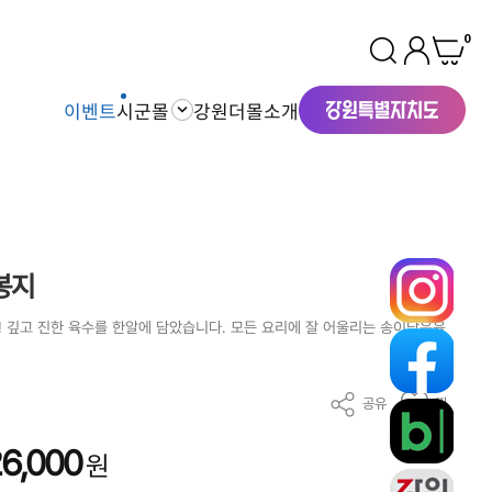
0
이벤트
시군몰
강원더몰소개
3봉지
 깊고 진한 육수를 한알에 담았습니다. 모든 요리에 잘 어울리는 송이담은육
공유
찜
6,000
원