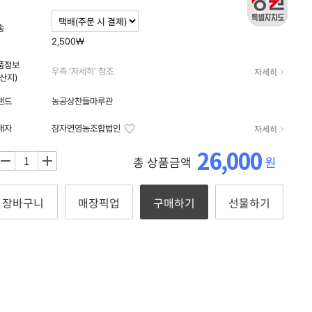
자세히
송
2,500₩
품정보
자세히
우측 '자세히' 참조
원산지)
랜드
농공상찬들마루관
자세히
매자
참자연영농조합법인
26,000
원
총 상품금액
+
장바구니
매장픽업
구매하기
선물하기