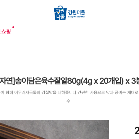
브쇼핑
자연]송이담은육수잘알80g(4g x 20개입) x 
이 함께 어우러져국물의 감칠맛을 더해줍니다.간편한 사용으로 맛과 풍미는 제대로!
수
2