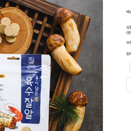
배
상
(
브
판
-