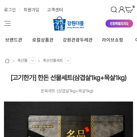
0
로그인
회원가입
고객센터
브랜드관
로컬상품관
강원관광두레관
라이브쇼핑
축산물
축산선물세트
[고기한가] 한돈 선물세트(삼겹살1kg+목살1kg)
돈육세트 (삼겹살1kg+목살1kg)