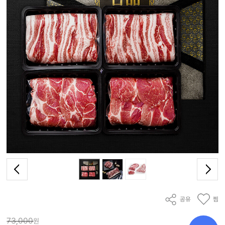
공유
찜
73,000
원