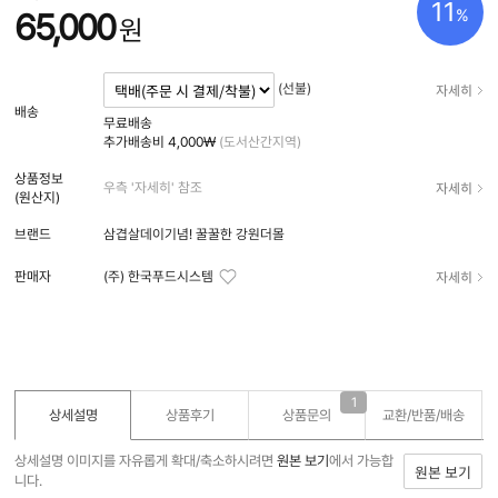
11
%
65,000
원
자세히
(선불)
배송
무료배송
추가배송비
4,000₩
(도서산간지역)
상품정보
자세히
우측 '자세히' 참조
(원산지)
브랜드
삼겹살데이기념! 꿀꿀한 강원더몰
자세히
판매자
(주) 한국푸드시스템
1
상세설명
상품후기
상품문의
교환/반품/
배송
상세설명 이미지를 자유롭게 확대/축소하시려면
원본 보기
에서 가능합
원본 보기
니다.