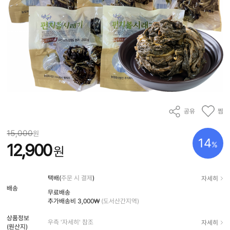
공유
찜
15,000
원
14
%
12,900
원
자세히
택배(
주문 시 결제
)
배송
무료배송
추가배송비
3,000₩
(도서산간지역)
상품정보
자세히
우측 '자세히' 참조
(원산지)