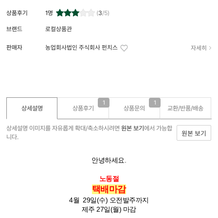
상품후기
1
명
(
3
/5)
브랜드
로컬상품관
자세히
판매자
농업회사법인 주식회사 펀치스
1
1
상세설명
상품후기
상품문의
교환/반품/
배송
상세설명 이미지를 자유롭게 확대/축소하시려면
원본 보기
에서 가능합
원본 보기
니다.
안녕하세요.
노동절
택배마감
4월 29일(수) 오전발주까지
제주 27일(월) 마감