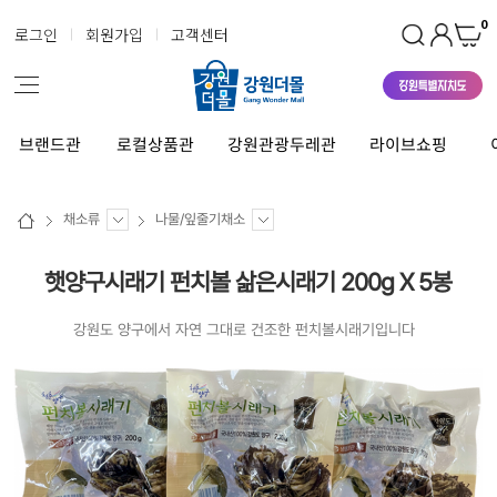
0
로그인
회원가입
고객센터
브랜드관
로컬상품관
강원관광두레관
라이브쇼핑
채소류
나물/잎줄기채소
햇양구시래기 펀치볼 삶은시래기 200g X 5봉
강원도 양구에서 자연 그대로 건조한 펀치볼시래기입니다