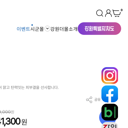
0
이벤트
시군몰
강원더몰소개
어 맑고 탄력잇는 피부결을 선사합니다.
공유
찜
9,000
원
30
%
1,300
원