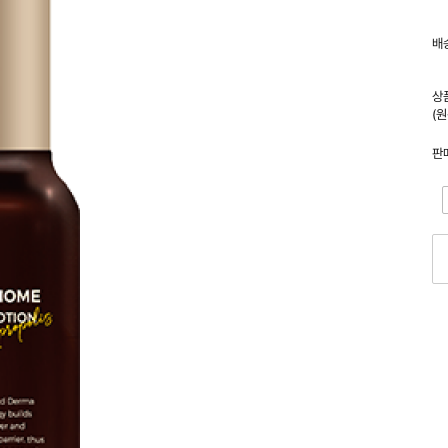
배
상
(
판
-