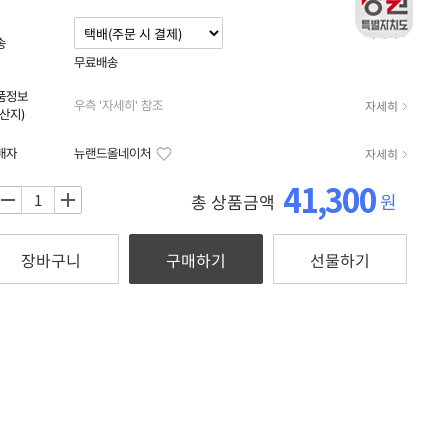
자세히
송
무료배송
품정보
자세히
우측 '자세히' 참조
원산지)
자세히
매자
뉴랜드올네이처
41,300
원
총 상품금액
+
장바구니
구매하기
선물하기