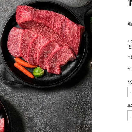
1
배
상
(
브
판
상
추