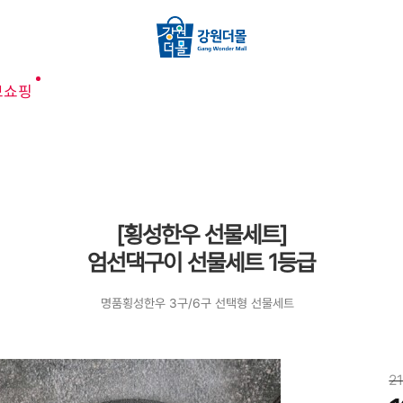
브쇼핑
[횡성한우 선물세트]
엄선댁구이 선물세트 1등급
명품횡성한우 3구/6구 선택형 선물세트
2