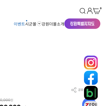
0
이벤트
시군몰
강원더몰소개
공유
찜
10,000
원
10
%