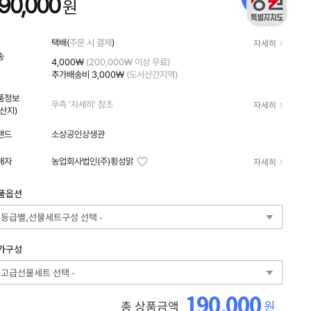
90,000
원
자세히
택배(
주문 시 결제
)
송
4,000₩
(200,000₩ 이상 무료)
추가배송비
3,000₩
(도서산간지역)
품정보
자세히
우측 '자세히' 참조
원산지)
랜드
소상공인상생관
자세히
매자
농업회사법인(주)횡성맑
품옵션
- 등급별,선물세트구성 선택 -
가구성
- 고급선물세트 선택 -
190,000
원
총 상품금액