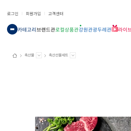
로그인
회원가입
고객센터
카테고리
브랜드관
로컬상품관
강원관광두레관
라이
축산물
축산선물세트