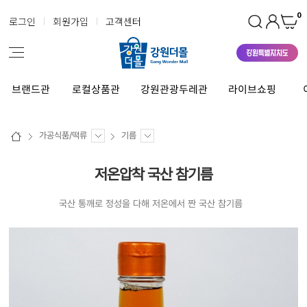
0
로그인
회원가입
고객센터
브랜드관
로컬상품관
강원관광두레관
라이브쇼핑
가공식품/떡류
기름
저온압착 국산 참기름
국산 통깨로 정성을 다해 저온에서 짠 국산 참기름