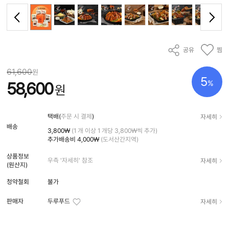
공유
찜
61,600
원
5
%
58,600
원
자세히
택배(
주문 시 결제
)
배송
3,800₩
(1 개 이상 1 개당 3,800₩씩 추가)
추가배송비
4,000₩
(도서산간지역)
상품정보
자세히
우측 '자세히' 참조
(원산지)
청약철회
불가
자세히
판매자
두루푸드