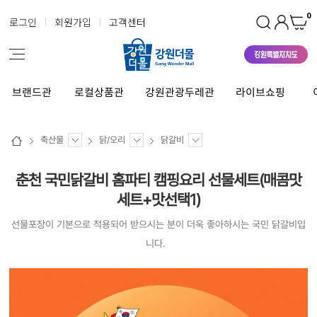
0
로그인
회원가입
고객센터
브랜드관
로컬상품관
강원관광두레관
라이브쇼핑
축산물
닭/오리
닭갈비
춘천 국민닭갈비 홈파티 캠핑요리 선물세트(매콤맛
세트+맛선택1)
선물포장이 기본으로 적용되어 받으시는 분이 더욱 좋아하시는 국민 닭갈비입
니다.