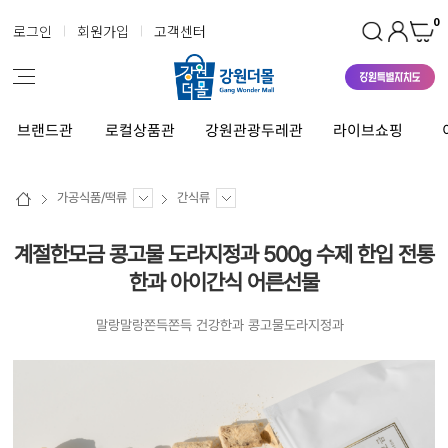
0
로그인
회원가입
고객센터
브랜드관
로컬상품관
강원관광두레관
라이브쇼핑
가공식품/떡류
간식류
계절한모금 콩고물 도라지정과 500g 수제 한입 전통
한과 아이간식 어른선물
말랑말랑쫀득쫀득 건강한과 콩고물도라지정과