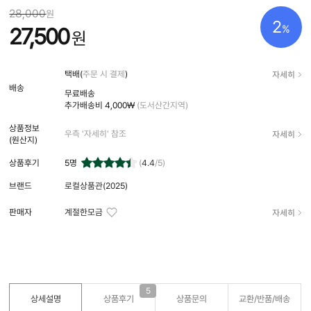
28,000
원
2
%
27,500
원
자세히
택배(
주문 시 결제
)
배송
무료배송
추가배송비
4,000₩
(도서산간지역)
상품정보
자세히
우측 '자세히' 참조
(원산지)
상품후기
5
명
(
4.4
/5)
브랜드
로컬상품관(2025)
자세히
판매자
계절한모금
5
상세설명
상품후기
상품문의
교환/반품/
배송