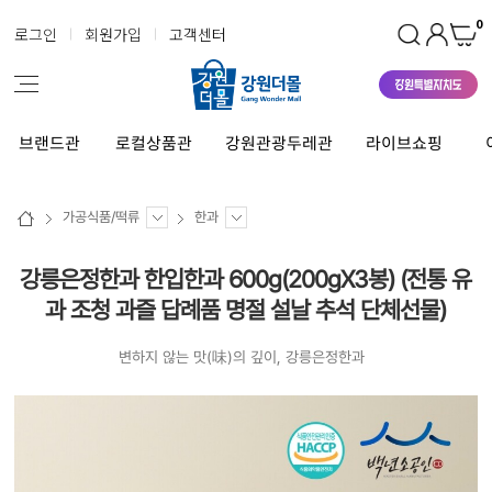
0
로그인
회원가입
고객센터
브랜드관
로컬상품관
강원관광두레관
라이브쇼핑
가공식품/떡류
한과
강릉은정한과 한입한과 600g(200gX3봉) (전통 유
과 조청 과즐 답례품 명절 설날 추석 단체선물)
변하지 않는 맛(味)의 깊이, 강릉은정한과