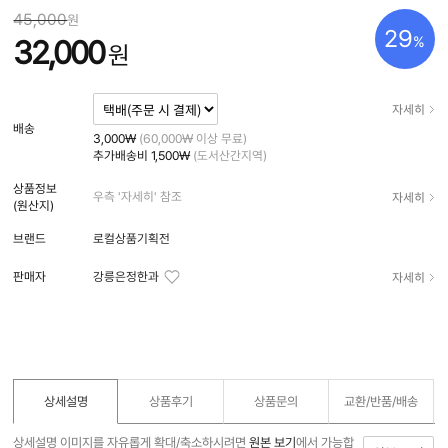
45,000
원
29
%
32,000
원
자세히
배송
3,000₩
(60,000₩ 이상 무료)
추가배송비
1,500₩
(도서산간지역)
상품정보
자세히
우측 '자세히' 참조
(원산지)
브랜드
로컬상품기획전
자세히
판매자
강릉은정한과
상세설명
상품후기
상품문의
교환/반품/
배송
상세설명 이미지를 자유롭게 확대/축소하시려면
원본 보기
에서 가능합