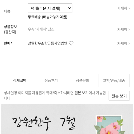
자세히
배송
무료배송 (배송가능지역별)
상품정보
자세히
우측 '자세히' 참조
(원산지)
자세히
판매자
강원한우조합공동사업법인
상세설명
상품후기
상품문의
교환/반품/
배송
상세설명 이미지를 자유롭게 확대/축소하시려면
원본 보기
에서 가능합
원본 보기
니다.