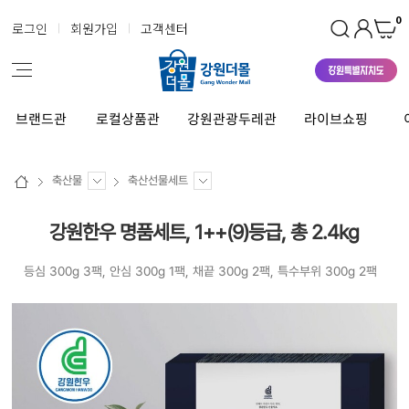
0
로그인
회원가입
고객센터
브랜드관
로컬상품관
강원관광두레관
라이브쇼핑
축산물
축산선물세트
강원한우 명품세트, 1++(9)등급, 총 2.4kg
등심 300g 3팩, 안심 300g 1팩, 채끝 300g 2팩, 특수부위 300g 2팩