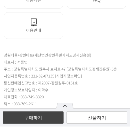
상품리뷰
FAQ
이용안내
강원더몰/강원마트(재단법인강원특별자치도경제진흥원)
대표자 : 서동면
주소 : 강원특별자치도 원주시 호저로 47 (강원특별자치도경제진흥원) 5층
사업자등록번호 : 221-82-07135
[사업자정보확인]
통신판매업신고번호 : 제2007-강원원주-0151호
개인정보보호책임자 : 이학수
대표전화 : 033-749-3320
팩스 : 033-769-2611
호스팅 제공자 : (주)가비아씨엔에스
선물하기
구매하기
Copyright ⓒ 강원더몰/강원마트(재단법인강원특별자치도경제진흥원). All