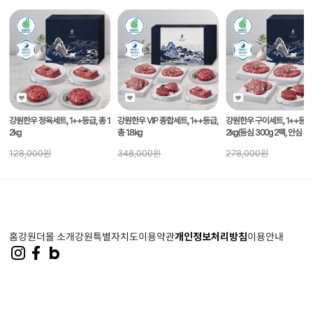
강원한우 정육세트, 1++등급, 총 1.
강원한우 VIP 종합세트, 1++등급,
강원한우 구이세트, 1++등급, 
2kg
총 1.8kg
2kg(등심 300g 2팩, 안심 30
팩, 채끝 300g 1팩)
128,000
원
348,000
원
278,000
원
홈
강원더몰 소개
강원특별자치도
이용약관
개인정보처리방침
이용안내