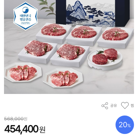
공유
찜
568,000
원
20
%
454,400
원