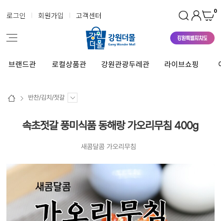
0
로그인
회원가입
고객센터
브랜드관
로컬상품관
강원관광두레관
라이브쇼핑
반찬/김치/젓갈
속초젓갈 풍미식품 동해랑 가오리무침 400g
새콤달콤 가오리무침