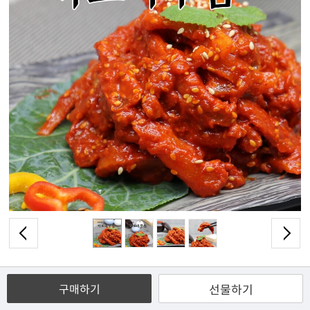
공유
찜
선물하기
구매하기
13,000
원