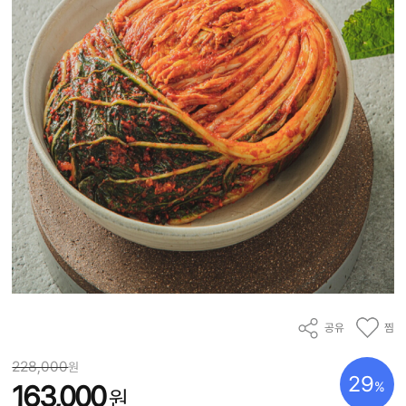
공유
찜
228,000
원
29
%
163,000
원