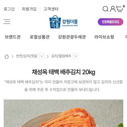
0
로그인
회원가입
고객센터
브랜드관
로컬상품관
강원관광두레관
라이브쇼핑
반찬/김치/젓갈
김치/절임배추
채성옥 태백 배추김치 20kg
"채성옥 태백 배추김치"는 미리 만들어 저장고에 보관하지 않고 김치의 신선함
을 위해 주문 후 수작업으로 만들어 보내드립니다.