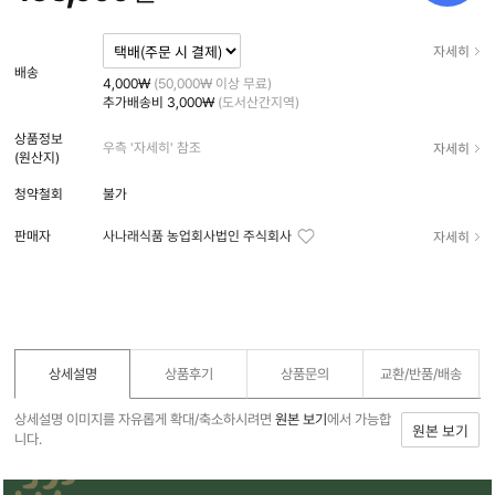
자세히
배송
4,000₩
(50,000₩ 이상 무료)
추가배송비
3,000₩
(도서산간지역)
상품정보
자세히
우측 '자세히' 참조
(원산지)
청약철회
불가
자세히
판매자
사나래식품 농업회사법인 주식회사
상세설명
상품후기
상품문의
교환/반품/
배송
상세설명 이미지를 자유롭게 확대/축소하시려면
원본 보기
에서 가능합
원본 보기
니다.