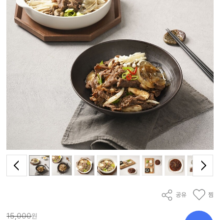
공유
찜
15,000
원