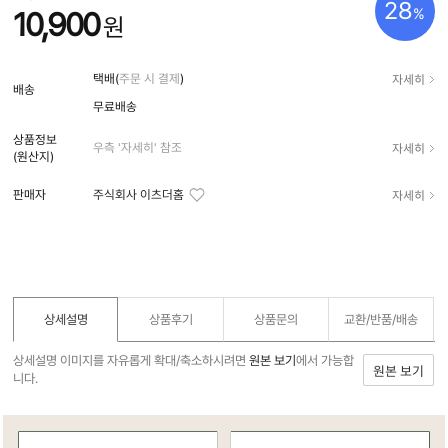
28
%
10,900
원
자세히
택배(
주문 시 결제
)
배송
무료배송
상품정보
자세히
우측 '자세히' 참조
(원산지)
자세히
판매자
주식회사 이츠더홈
상세설명
상품후기
상품문의
교환/반품/
배송
상세설명 이미지를 자유롭게 확대/축소하시려면
원본 보기
에서 가능합
원본 보기
니다.