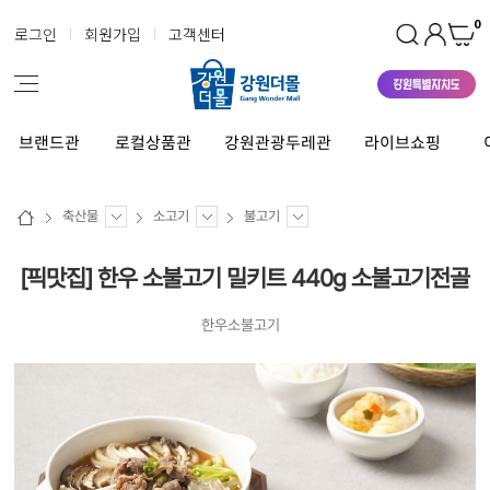
0
로그인
회원가입
고객센터
브랜드관
로컬상품관
강원관광두레관
라이브쇼핑
축산물
소고기
불고기
[픽맛집] 한우 소불고기 밀키트 440g 소불고기전골
한우소불고기