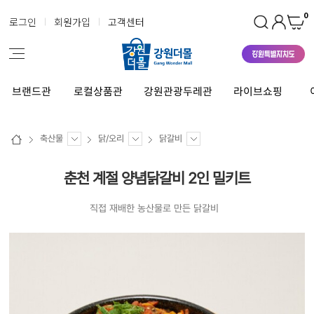
0
로그인
회원가입
고객센터
브랜드관
로컬상품관
강원관광두레관
라이브쇼핑
축산물
닭/오리
닭갈비
춘천 계절 양념닭갈비 2인 밀키트
직접 재배한 농산물로 만든 닭갈비