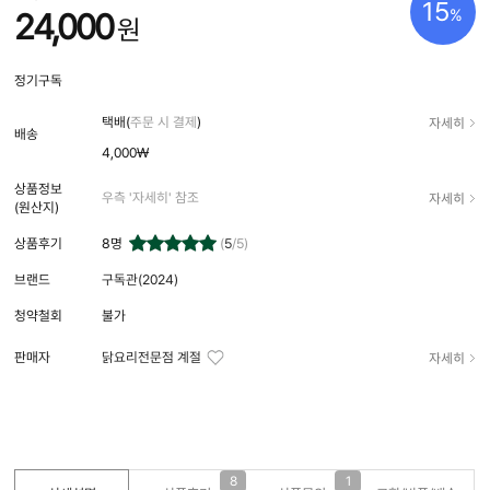
15
%
24,000
원
정기구독
자세히
택배(
주문 시 결제
)
배송
4,000₩
상품정보
자세히
우측 '자세히' 참조
(원산지)
상품후기
8
명
(
5
/5)
브랜드
구독관(2024)
청약철회
불가
자세히
판매자
닭요리전문점 계절
8
1