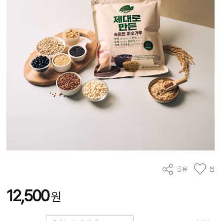
공유
찜
12,500
원