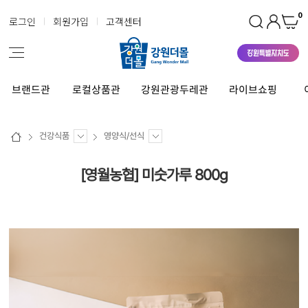
0
로그인
회원가입
고객센터
브랜드관
로컬상품관
강원관광두레관
라이브쇼핑
건강식품
영양식/선식
[영월농협] 미숫가루 800g