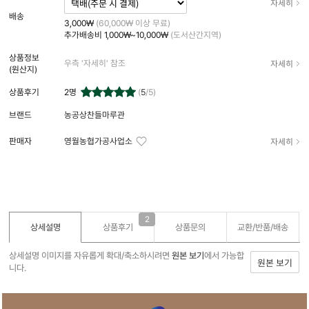
자세히
배송
3,000₩
(60,000₩ 이상 무료)
추가배송비
1,000₩~10,000₩
(도서산간지역)
상품정보
자세히
우측 '자세히' 참조
(원산지)
상품후기
2
명
(
5
/5)
브랜드
농공상찬들마루관
자세히
판매자
영월농협가공사업소
2
상세설명
상품후기
상품문의
교환/반품/
배송
상세설명 이미지를 자유롭게 확대/축소하시려면
원본 보기
에서 가능합
원본 보기
니다.