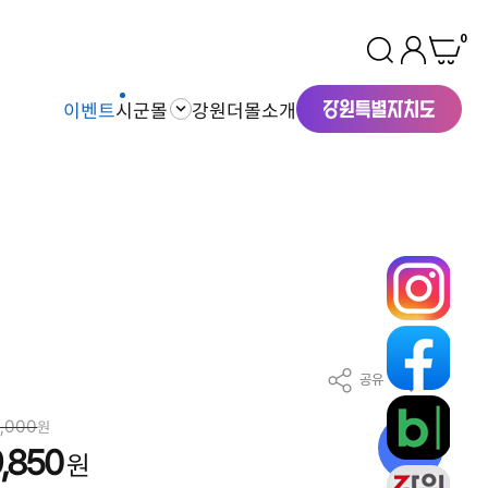
0
이벤트
시군몰
강원더몰소개
공유
찜
6,000
원
39
%
,850
원