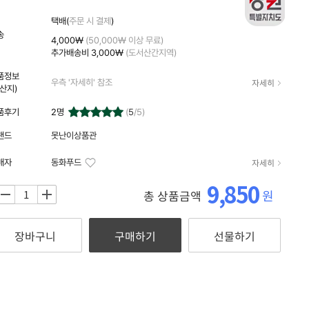
자세히
택배(
주문 시 결제
)
송
4,000₩
(50,000₩ 이상 무료)
추가배송비
3,000₩
(도서산간지역)
품정보
자세히
우측 '자세히' 참조
원산지)
품후기
2
명
(
5
/5)
랜드
못난이상품관
자세히
매자
동화푸드
9,850
원
총 상품금액
+
장바구니
구매하기
선물하기