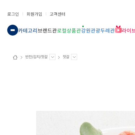
로그인
회원가입
고객센터
카테고리
브랜드관
로컬상품관
강원관광두레관
라이
반찬/김치/젓갈
젓갈