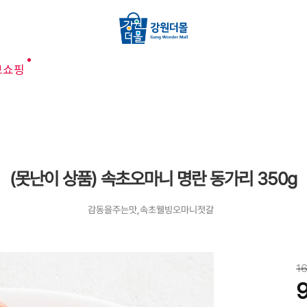
브쇼핑
(못난이 상품) 속초오마니 명란 동가리 350g
감동을주는맛,속초웰빙오마니젓갈
1
9