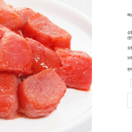
배
상
(
상
브
판
-