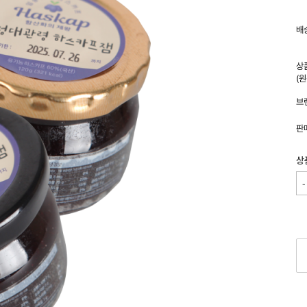
배
상
(
브
판
상