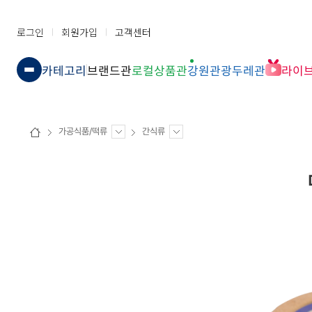
로그인
회원가입
고객센터
카테고리
브랜드관
로컬상품관
강원관광두레관
라이
가공식품/떡류
간식류