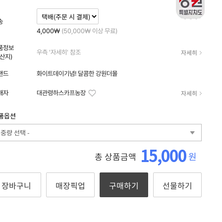
자세히
송
4,000₩
(50,000₩ 이상 무료)
품정보
자세히
우측 '자세히' 참조
원산지)
랜드
화이트데이기념! 달콤한 강원더몰
자세히
매자
대관령하스카프농장
품옵션
- 중량 선택 -
15,000
원
총 상품금액
장바구니
매장픽업
구매하기
선물하기