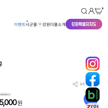
0
이벤트
시군몰
강원더몰소개
g
공유
찜
7,000
원
12
%
5,000
원