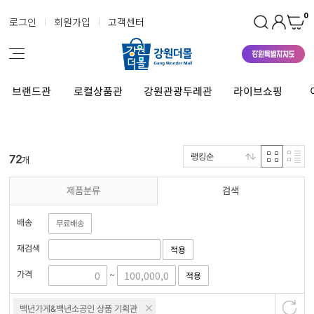
0
로그인
회원가입
고객센터
브랜드관
로컬상품관
강원관광두레관
라이브쇼핑
랭킹순
72
개
제품분류
검색
배송
무료배송
재검색
적용
가격
적용
~
백년가게&백년소공인 상품 기획관