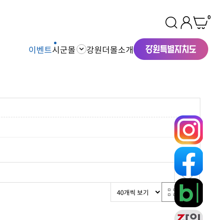
0
이벤트
시군몰
강원더몰소개