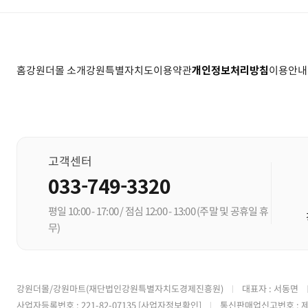
홈
강원더몰 소개
강원특별자치도
이용약관
개인정보처리방침
이용안내
고객센터
033-749-3320
평일 10:00 - 17:00 / 점심 12:00 - 13:00
(주말 및 공휴일 휴
무)
강원더몰/강원마트(재단법인강원특별자치도경제진흥원)
대표자 : 서동면
사업자등록번호 : 221-82-07135
[사업자정보확인]
통신판매업신고번호 : 제