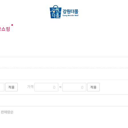
브쇼핑
적용
적용
가격
~
판매량순