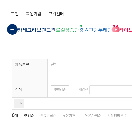
로그인
회원가입
고객센터
카테고리
브랜드관
로컬상품관
강원관광두레관
라이
제품분류
전체
검색
재검색
무료배송
0
개
랭킹순
신규등록순
낮은가격순
높은가격순
상품평많은순