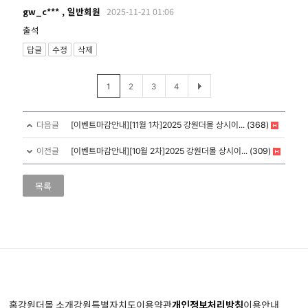
gw_c*** , 일반회원
2025-11-21 01:06
출석
답글
수정
삭제
1
2
3
4
다음글
[이벤트마감안내][11월 1차]2025 강원더몰 상시이...
(368)
이전글
[이벤트마감안내][10월 2차]2025 강원더몰 상시이...
(309)
목록
홈
강원더몰 소개
강원특별자치도
이용약관
개인정보처리방침
이용안내