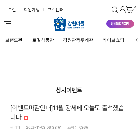
0
로그인
회원가입
고객센터
브랜드관
로컬상품관
강원관광두레관
라이브쇼핑
상시이벤트
[이벤트마감안내]11월 강세페 오늘도 출석했습
니다!
관리자
2025-11-03 09:38:51
조회수 7,365