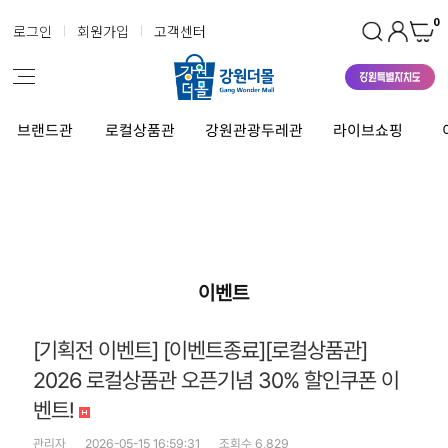
0
로그인
회원가입
고객센터
브랜드관
로컬상품관
강원관광두레관
라이브쇼핑
이벤트
[기획전 이벤트] [이벤트종료][로컬상품관]
2026 로컬상품관 오픈기념 30% 할인쿠폰 이
벤트!
관리자
2026-05-15 16:59:31
조회수 6,829