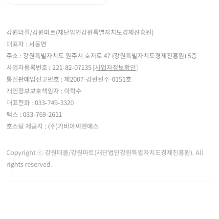
강원더몰/강원마트(재단법인강원특별자치도경제진흥원)
대표자 : 서동면
주소 : 강원특별자치도 원주시 호저로 47 (강원특별자치도경제진흥원) 5층
사업자등록번호 : 221-82-07135
[사업자정보확인]
통신판매업신고번호 : 제2007-강원원주-0151호
개인정보보호책임자 : 이학수
대표전화 : 033-749-3320
팩스 : 033-769-2611
호스팅 제공자 : (주)가비아씨엔에스
Copyright ⓒ 강원더몰/강원마트(재단법인강원특별자치도경제진흥원). All
rights reserved.
※ 강원더몰은 통신판매중개자로서 통신판매 당사자가 아니며, 판매자 등록한 상품정
보 및 거래에 대한 강원더몰은 책임을 지지 않습니다.