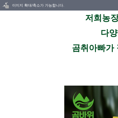
닫기
이미지 확대/축소가 가능합니다.
저희농장
다양
곰취아빠가 