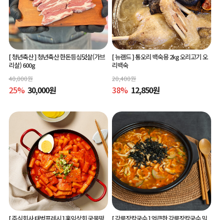
[ 청년축산 ]
청년축산 한돈등심덧살(가브
[ 뉴랜드 ]
통오리 백숙용 2kg 오리고기 오
리살) 600g
리백숙
40,000
원
20,400
원
25
%
30,000
원
38
%
12,850
원
[ 주식회사 태범프레시 ]
홍익상회 국물떡
[ 강릉장칼국수 ]
얼큰한 강릉장칼국수 밀