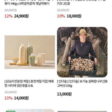
볶이 440g x 5팩 쫀득쫀득 옛날떡볶이
키트 2인분
28,000
원
20,000
원
12
%
24,900
원
10
%
18,000
원
[ 닭요리전문점 계절 ]
춘천계절 직접 재배
[ 인더숲 ]
[인더숲] 유기농 원목참나무건표
한 서리태 검은콩물 0.9L
고버섯 100g
16,000
원
13,000
원
13
%
14,000
원