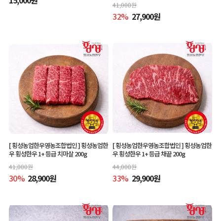
41,000
원
32
%
27,900
원
[ 횡성농업한우영농조합법인 ]
횡성농업한
[ 횡성농업한우영농조합법인 ]
횡성농업한
우 횡성한우 1+ 등급 치마살 200g
우 횡성한우 1+ 등급 채끝 200g
41,000
원
44,000
원
30
%
28,900
원
33
%
29,900
원