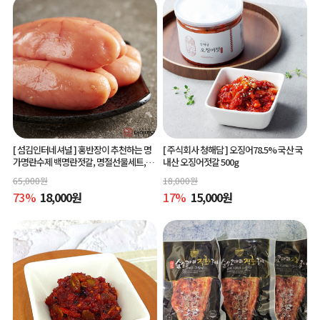
[ 섬김인터네셔널 ]
홍반장이 추천하는 명
[ 주식회사 청해담 ]
오징어78.5% 국산 국
가명란수제 백명란젓갈, 명절선물세트,공
내산 오징어젓갈 500g
동구매
65,000
원
18,000
원
73
%
18,000
원
17
%
15,000
원