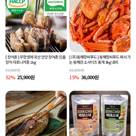
[ 장어촌 ]
무항생제 국산 양양 장어촌 민물
[ (주)동해항씨푸드 ]
동해항씨푸드 쪄서 가
장어 자포니카종 1kg
는 동해안 소사이즈 홍게 3kg 내외
53,000
원
42,000
원
52
%
25,900
원
15
%
36,000
원