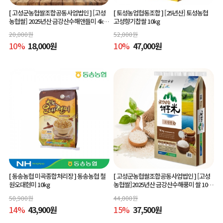
[ 고성군농협쌀조합공동사업법인 ]
[고성
[ 토성농업협동조합 ]
[25년산] 토성농협
농협쌀] 2025년산 금강산수해앤들미 4kg
고성향기찹쌀 10kg
(상등급) 당일도정
20,000
원
52,000
원
10
%
18,000
원
10
%
47,000
원
[ 동송농협 미곡종합처리장 ]
동송농협 철
[ 고성군농협쌀조합공동사업법인 ]
[고성
원오대현미 10kg
농협쌀]2025년산 금강산수해풍미 쌀 10kg
(상등급)당일도정
50,900
원
44,000
원
14
%
43,900
원
15
%
37,500
원