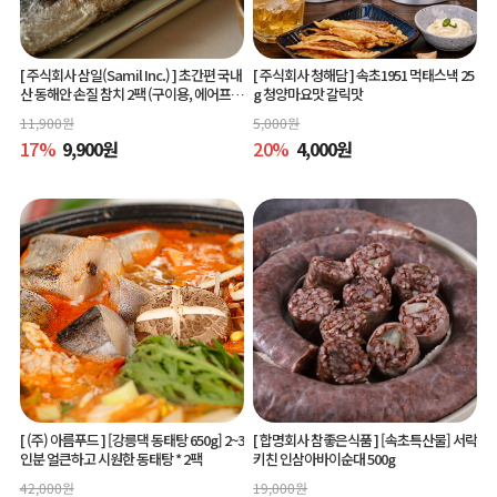
[ 주식회사 삼일(Samil Inc.) ]
초간편 국내
[ 주식회사 청해담 ]
속초1951 먹태스낵 25
산 동해안 손질 참치 2팩 (구이용, 에어프라
g 청양마요맛 갈릭맛
이어 간편조리)
11,900
원
5,000
원
17
%
9,900
원
20
%
4,000
원
[ (주) 아름푸드 ]
[강릉댁 동태탕 650g] 2~3
[ 합명회사 참좋은식품 ]
[속초특산물] 서락
인분 얼큰하고 시원한 동태탕 * 2팩
키친 인삼아바이순대 500g
42,000
원
19,000
원