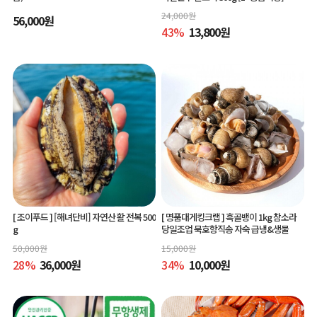
24,000
원
56,000
원
43
%
13,800
원
[ 조이푸드 ]
[해녀단비] 자연산 활 전복 500
[ 명품대게킹크랩 ]
흑골뱅이 1kg 참소라
g
당일조업 묵호항직송 자숙 급냉&생물
50,000
원
15,000
원
28
%
36,000
원
34
%
10,000
원