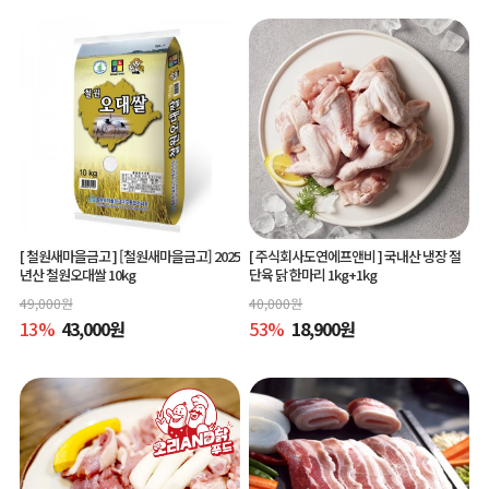
[ 철원새마을금고 ]
[철원새마을금고] 2025
[ 주식회사도연에프앤비 ]
국내산 냉장 절
년산 철원오대쌀 10kg
단육 닭 한마리 1kg+1kg
49,000
원
40,000
원
13
%
43,000
원
53
%
18,900
원