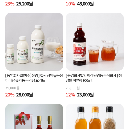
23
%
25,200
원
10
%
48,000
원
[ 농업회사법인(주)진영 ]
철원 삼막골목장
[ 농업회사법인 청강원영농 주식회사 ]
청
디어팜 유기농 무가당 요거트
강원 석류청 900ml
35,000
원
26,000
원
20
%
28,000
원
12
%
23,000
원