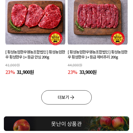
[ 횡성농업한우영농조합법인 ]
횡성농업한
[ 횡성농업한우영농조합법인 ]
횡성농업한
우 횡성한우 1+ 등급 안심 200g
우 횡성한우 1+ 등급 제비추리 200g
41,000
원
44,000
원
23
%
31,900
원
23
%
33,900
원
더보기
못난이 상품관