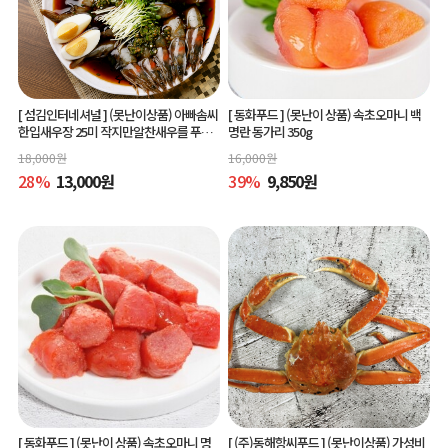
[ 섬김인터네셔널 ]
(못난이상품) 아빠솜씨
[ 동화푸드 ]
(못난이 상품) 속초오마니 백
한입새우장 25미 작지만알찬새우를 푸짐
명란 동가리 350g
하게 즐길수 있는 한입새우장
18,000
원
16,000
원
28
%
13,000
원
39
%
9,850
원
[ 동화푸드 ]
(못난이 상품) 속초오마니 명
[ (주)동해항씨푸드 ]
(못난이상품) 가성비