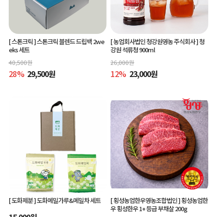
[ 스톤크릭 ]
스톤크릭 블렌드 드립백 2we
[ 농업회사법인 청강원영농 주식회사 ]
청
eks 세트
강원 석류청 900ml
40,500
원
26,000
원
28
%
29,500
원
12
%
23,000
원
[ 도화제분 ]
도화메밀가루&메밀차 세트
[ 횡성농업한우영농조합법인 ]
횡성농업한
우 횡성한우 1+ 등급 부채살 200g
15,000
원