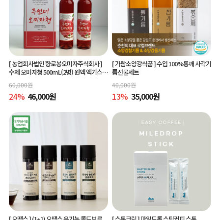
[ 농업회사법인 향로봉오미자주식회사 ]
[ 가람소양강식품 ]
수입 100%통깨 사각기
수제 오미자청 500mL(2병) 원액 엑기스l
름선물세트
[주연네 오미자]
60,000
원
40,000
원
24
%
46,000
원
13
%
35,000
원
[ 오땡스 ]
(1+1) 오땡스 유기농 콜드브루
[ 스톤크릭 ]
마일드롭 스틱커피 스톤