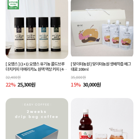
[ 오땡스 ]
(1+1) 오땡스 유기농 콜드브루
[ 맞이터농원 ]
맞이터농원 생배착즙 배그
더치커피 아메리카노 원액 액상 커피 (400
대로 100ml
ml x 2개, 교차 구매 가능)
32,400
원
35,000
원
22
%
25,300
원
15
%
30,000
원