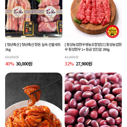
[ 청년축산 ]
청년축산 한돈 실속 선물세트
[ 횡성농업한우영농조합법인 ]
횡성농업한
1kg
우 횡성한우 1+ 등급 업진살 200g
50,000
원
41,000
원
40
%
30,000
원
32
%
27,900
원