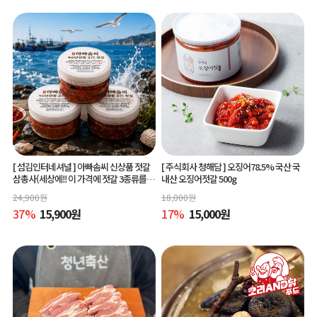
[ 섬김인터네셔널 ]
아빠솜씨 신상품 젓갈
[ 주식회사 청해담 ]
오징어78.5% 국산 국
삼총사(세상에!! 이 가격에 젓갈 3종류를?)
내산 오징어젓갈 500g
150g 3종
24,900
원
18,000
원
37
%
15,900
원
17
%
15,000
원