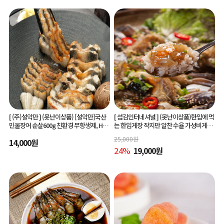
[ (주)설악만 ]
(못난이상품) [설악만]국산
[ 섬김인터네셔널 ]
(못난이상품)한입에 먹
민물장어 순살600g 친환경 무항생제, HAC
는 한입게장 작지만 알찬 수율 가성비게장
CP(해썹) 인증!
6미/10미 맛있게 간단하게 즐기는 아빠솜
25,000
원
14,000
원
씨한입게장
24
%
19,000
원