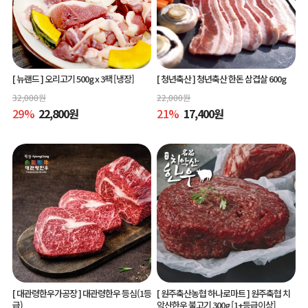
[ 뉴랜드 ]
오리고기 500g x 3팩 [냉장]
[ 청년축산 ]
청년축산 한돈 삼겹살 600g
32,000
원
22,000
원
29
%
22,800
원
21
%
17,400
원
[ 대관령한우가공장 ]
대관령한우 등심(1등
[ 원주축산농협 하나로마트 ]
원주축협 치
급)
악산한우 불고기 300g [1+등급이상]