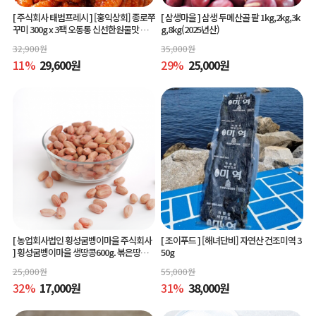
[ 주식회사 태범프레시 ]
[홍익상회] 종로쭈
[ 삼생마을 ]
삼생 두메산골 팥 1kg,2kg,3k
꾸미 300g x 3팩 오동통 신선한원물맛 그
g,8kg(2025년산)
대로
32,900
원
35,000
원
11
%
29,600
원
29
%
25,000
원
[ 농업회사법인 횡성굼벵이마을 주식회사
[ 조이푸드 ]
[해녀단비] 자연산 건조미역 3
]
횡성굼벵이마을 생땅콩600g. 볶은땅콩6
50g
00g, 빨간생땅콩600g
25,000
원
55,000
원
32
%
17,000
원
31
%
38,000
원