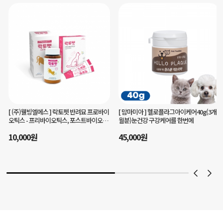
[ 맘마미아 ]
헬로플라그아이케어40g(3개
[ 주식회사 유니콘 ]
챔프로 말티즈 전용 강
월분)눈건강 구강케어를 한번에
아지 영양제 1~3단계 맞춤형
35,000
원
45,000
원
29
%
25,000
원