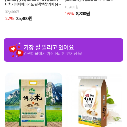
더치커피 아메리카노 원액 액상 커피 (400
10,400
원
ml x 2개, 교차 구매 가능)
32,400
원
16
%
8,800
원
22
%
25,300
원
가장 잘 팔리고 있어요
강원더몰에서 가장 Hot한 인기상품!