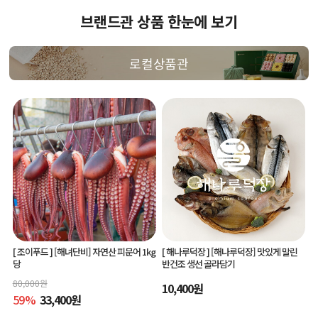
브랜드관 상품 한눈에 보기
로컬상품관
[ 조이푸드 ]
[해녀단비] 자연산 피문어 1kg
[ 해나루덕장 ]
[해나루덕장] 맛있게 말린
당
반건조 생선 골라담기
80,000
원
10,400
원
59
%
33,400
원