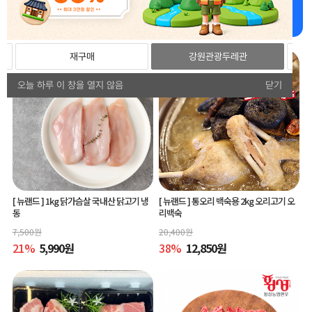
강원더몰 추천상품 추천드립니다!
재구매
강원관광두레관
오늘 하루 이 창을 열지 않음
닫기
[ 뉴랜드 ]
1kg 닭가슴살 국내산 닭고기 냉
[ 뉴랜드 ]
통오리 백숙용 2kg 오리고기 오
동
리백숙
7,500
원
20,400
원
21
%
5,990
원
38
%
12,850
원