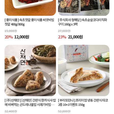
[ 풍미식품 ]
속초젓갈 풍미식품 씨앗비빔
[ 주식회사 청해담 ]
속초순살코다리직화
젓갈 400g/800g
구이 160g x 3팩
15,000
원
27,000
원
20
%
12,000
원
23
%
21,000
원
[ (주)산채만 ]
[산채만] 간편식 한끼식사 밥
[ 부리또만나 ]
프리미엄 냉동 간편식 타코
에 비벼먹는 곤드레나물밥 시래기비빔밥
2종 10+1이벤트 150g
비빔소스 비벼요 80g 9봉
32,400
원
52,800
원