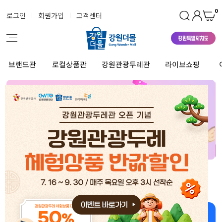
0
로그인
회원가입
고객센터
브랜드관
로컬상품관
강원관광두레관
라이브쇼핑
강원더몰 상품 좋아~ 너무 좋아~