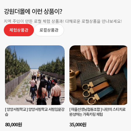
강원더몰에 이런 상품이?
지역 주민이 만든 로컬 체험 상품과! 다채로운 로컬상품을 만나보세요!
체험상품관
로컬상품관
[ 마을선생님협동조합 ]
나만의 스티치로
[ 글마루평생교육원주식회사 ]
영월 저세마
완성하는 가죽키링 체험
을 치유여행 - 피안의 반나절 치유코스
35,000
원
70,000
원