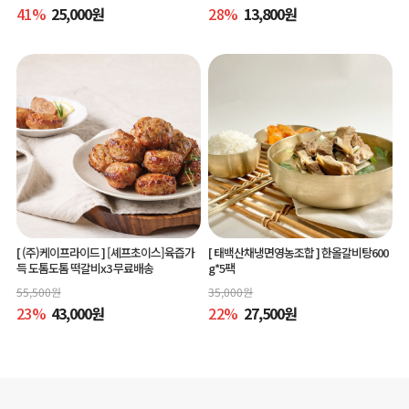
41
%
25,000
원
28
%
13,800
원
[ (주)케이프라이드 ]
[셰프초이스]육즙가
[ 태백산채냉면영농조합 ]
한올갈비탕600
득 도톰도톰 떡갈비x3 무료배송
g*5팩
55,500
원
35,000
원
23
%
43,000
원
22
%
27,500
원