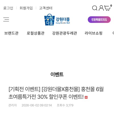
0
로그인
회원가입
고객센터
브랜드관
로컬상품관
강원관광두레관
라이브쇼핑
이벤트
[기획전 이벤트] [강원더몰X홍천몰] 홍천몰 6월
초여름특가전 30% 할인쿠폰 이벤트!
관리자
2026-06-02 09:02:14
조회수 3,179