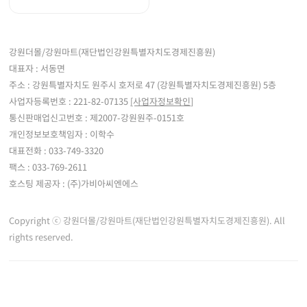
강원더몰/강원마트(재단법인강원특별자치도경제진흥원)
대표자 : 서동면
주소 : 강원특별자치도 원주시 호저로 47 (강원특별자치도경제진흥원) 5층
사업자등록번호 : 221-82-07135
[사업자정보확인]
통신판매업신고번호 : 제2007-강원원주-0151호
개인정보보호책임자 : 이학수
대표전화 : 033-749-3320
팩스 : 033-769-2611
호스팅 제공자 : (주)가비아씨엔에스
Copyright ⓒ 강원더몰/강원마트(재단법인강원특별자치도경제진흥원). All
rights reserved.
※ 강원더몰은 통신판매중개자로서 통신판매 당사자가 아니며, 판매자 등록한 상품정
보 및 거래에 대한 강원더몰은 책임을 지지 않습니다.