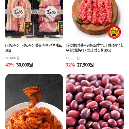
[ 청년축산 ]
청년축산 한돈 실속 선물세트
[ 횡성농업한우영농조합법인 ]
횡성농업한
1kg
우 횡성한우 1+ 등급 업진살 200g
50,000
원
41,000
원
40
%
30,000
원
32
%
27,900
원