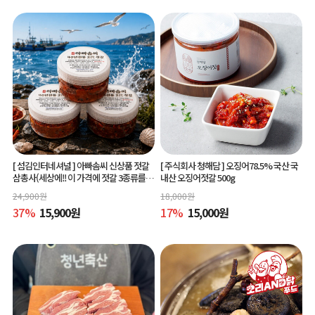
[ 섬김인터네셔널 ]
아빠솜씨 신상품 젓갈
[ 주식회사 청해담 ]
오징어78.5% 국산 국
삼총사(세상에!! 이 가격에 젓갈 3종류를?)
내산 오징어젓갈 500g
150g 3종
24,900
원
18,000
원
37
%
15,900
원
17
%
15,000
원