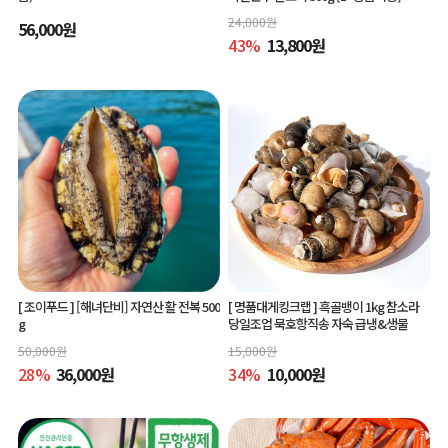
24,000
원
56,000
원
43
%
13,800
원
[ 조이푸드 ]
[해녀단비] 자연산 활 전복 500
[ 명품대게킹크랩 ]
흑골뱅이 1kg 참소라
g
당일조업 묵호항직송 자숙 급냉&생물
50,000
원
15,000
원
28
%
36,000
원
34
%
10,000
원