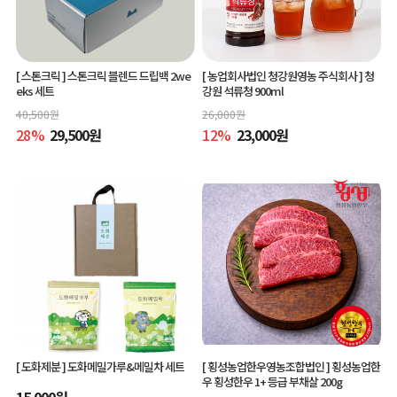
[ 스톤크릭 ]
스톤크릭 블렌드 드립백 2we
[ 농업회사법인 청강원영농 주식회사 ]
청
eks 세트
강원 석류청 900ml
40,500
원
26,000
원
28
%
29,500
원
12
%
23,000
원
[ 도화제분 ]
도화메밀가루&메밀차 세트
[ 횡성농업한우영농조합법인 ]
횡성농업한
우 횡성한우 1+ 등급 부채살 200g
15,000
원