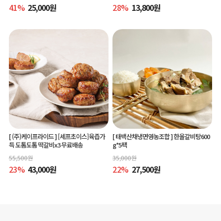
41
%
25,000
원
28
%
13,800
원
[ (주)케이프라이드 ]
[셰프초이스]육즙가
[ 태백산채냉면영농조합 ]
한올갈비탕600
득 도톰도톰 떡갈비x3 무료배송
g*5팩
55,500
원
35,000
원
23
%
43,000
원
22
%
27,500
원