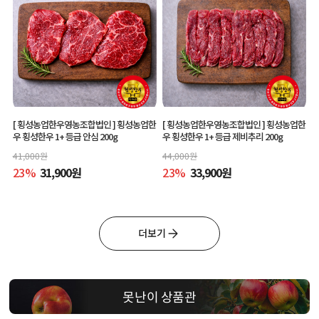
[ 횡성농업한우영농조합법인 ]
횡성농업한
[ 횡성농업한우영농조합법인 ]
횡성농업한
우 횡성한우 1+ 등급 안심 200g
우 횡성한우 1+ 등급 제비추리 200g
41,000
원
44,000
원
23
%
31,900
원
23
%
33,900
원
더보기
못난이 상품관