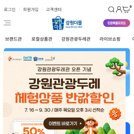
0
로그인
회원가입
고객센터
브랜드관
로컬상품관
강원관광두레관
라이브쇼핑
강원더몰 상품 좋아~ 너무 좋아~