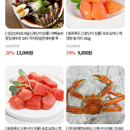
[ 섬김인터네셔널 ]
(못난이상품) 아빠솜씨
[ 동화푸드 ]
(못난이 상품) 속초오마니 백
한입새우장 25미 작지만알찬새우를 푸짐
명란 동가리 350g
하게 즐길수 있는 한입새우장
18,000
원
16,000
원
28
%
13,000
원
39
%
9,850
원
[ 동화푸드 ]
(못난이 상품) 속초오마니 명
[ (주)동해항씨푸드 ]
(못난이상품) 가성비