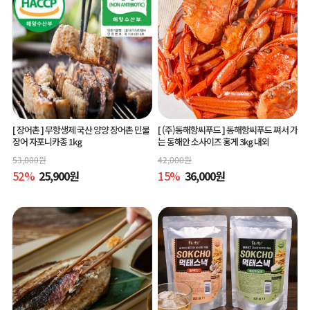
[ 장어촌 ]
무항생제 국산 양양 장어촌 민물
[ (주)동해항씨푸드 ]
동해항씨푸드 쪄서 가
장어 자포니카종 1kg
는 동해안 소사이즈 홍게 3kg 내외
53,000
원
42,000
원
52
%
25,900
원
15
%
36,000
원