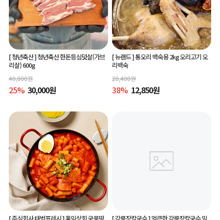
[ 청년축산 ]
청년축산 한돈등심덧살(가브
[ 뉴랜드 ]
통오리 백숙용 2kg 오리고기 오
리살) 600g
리백숙
40,000
원
20,400
원
25
%
30,000
원
38
%
12,850
원
[ 주식회사 태범프레시 ]
홍익상회 국물떡
[ 강릉장칼국수 ]
얼큰한 강릉장칼국수 밀