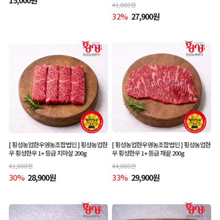
41,000
원
32
%
27,900
원
[ 횡성농업한우영농조합법인 ]
횡성농업한
[ 횡성농업한우영농조합법인 ]
횡성농업한
우 횡성한우 1+ 등급 치마살 200g
우 횡성한우 1+ 등급 채끝 200g
41,000
원
44,000
원
30
%
28,900
원
33
%
29,900
원