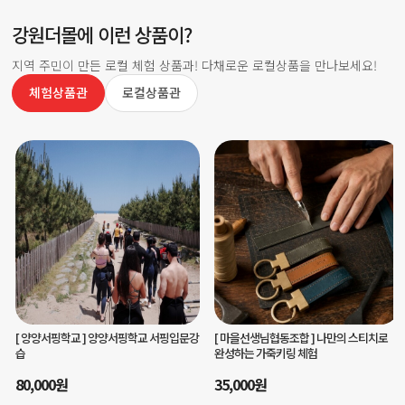
강원더몰에 이런 상품이?
지역 주민이 만든 로컬 체험 상품과! 다채로운 로컬상품을 만나보세요!
체험상품관
로컬상품관
[ 마을선생님협동조합 ]
나만의 스티치로
[ 글마루평생교육원주식회사 ]
영월 저세마
완성하는 가죽키링 체험
을 치유여행 - 피안의 반나절 치유코스
35,000
원
70,000
원