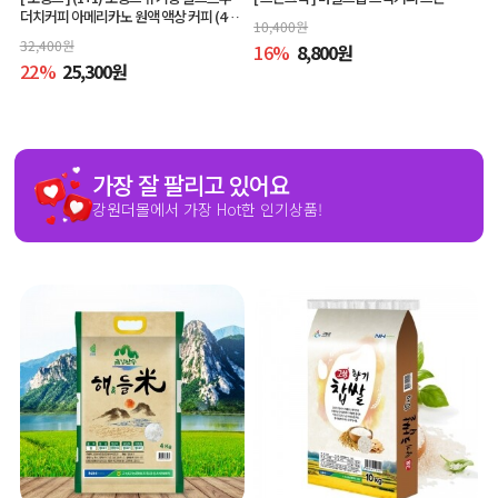
더치커피 아메리카노 원액 액상 커피 (400
10,400
원
ml x 2개, 교차 구매 가능)
32,400
원
16
%
8,800
원
22
%
25,300
원
가장 잘 팔리고 있어요
강원더몰에서 가장 Hot한 인기상품!