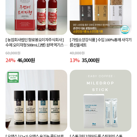
[ 농업회사법인 향로봉오미자주식회사 ]
[ 가람소양강식품 ]
수입 100%통깨 사각기
수제 오미자청 500mL(2병) 원액 엑기스l
름선물세트
[주연네 오미자]
60,000
원
40,000
원
24
%
46,000
원
13
%
35,000
원
[ 오땡스 ]
(1+1) 오땡스 유기농 콜드브루
[ 스톤크릭 ]
마일드롭 스틱커피 스톤