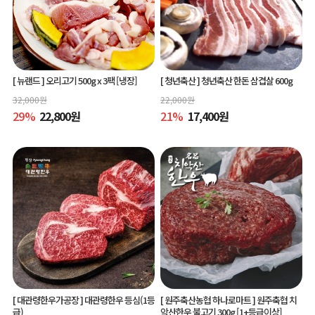
[ 뉴랜드 ]
오리고기 500g x 3팩 [냉장]
[ 청년축산 ]
청년축산 한돈 삼겹살 600g
32,000
원
22,000
원
29
%
22,800
원
21
%
17,400
원
[ 대관령한우가공장 ]
대관령한우 등심(1등
[ 원주축산농협 하나로마트 ]
원주축협 치
급)
악산한우 불고기 300g [1+등급이상]