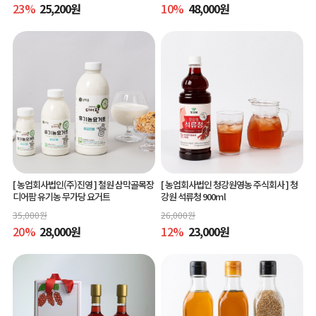
23
%
25,200
원
10
%
48,000
원
[ 농업회사법인(주)진영 ]
철원 삼막골목장
[ 농업회사법인 청강원영농 주식회사 ]
청
디어팜 유기농 무가당 요거트
강원 석류청 900ml
35,000
원
26,000
원
20
%
28,000
원
12
%
23,000
원