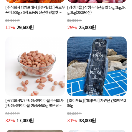
[ 주식회사 태범프레시 ]
[홍익상회] 종로쭈
[ 삼생마을 ]
삼생 두메산골 팥 1kg,2kg,3k
꾸미 300g x 3팩 오동통 신선한원물맛 그
g,8kg(2025년산)
대로
32,900
원
35,000
원
11
%
29,600
원
29
%
25,000
원
[ 농업회사법인 횡성굼벵이마을 주식회사
[ 조이푸드 ]
[해녀단비] 자연산 건조미역 3
]
횡성굼벵이마을 생땅콩600g. 볶은땅콩6
50g
00g, 빨간생땅콩600g
25,000
원
55,000
원
32
%
17,000
원
31
%
38,000
원