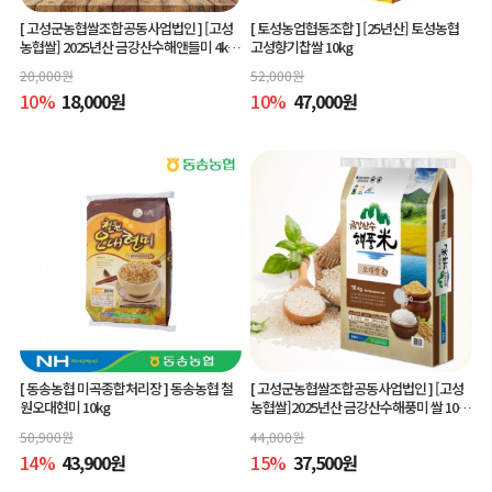
[ 고성군농협쌀조합공동사업법인 ]
[고성
[ 토성농업협동조합 ]
[25년산] 토성농협
농협쌀] 2025년산 금강산수해앤들미 4kg
고성향기찹쌀 10kg
(상등급) 당일도정
20,000
원
52,000
원
10
%
18,000
원
10
%
47,000
원
[ 동송농협 미곡종합처리장 ]
동송농협 철
[ 고성군농협쌀조합공동사업법인 ]
[고성
원오대현미 10kg
농협쌀]2025년산 금강산수해풍미 쌀 10kg
(상등급)당일도정
50,900
원
44,000
원
14
%
43,900
원
15
%
37,500
원