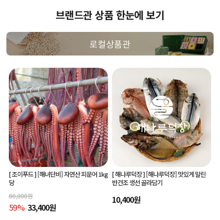
브랜드관 상품 한눈에 보기
로컬상품관
[ 조이푸드 ]
[해녀단비] 자연산 피문어 1kg
[ 해나루덕장 ]
[해나루덕장] 맛있게 말린
당
반건조 생선 골라담기
80,000
원
10,400
원
59
%
33,400
원