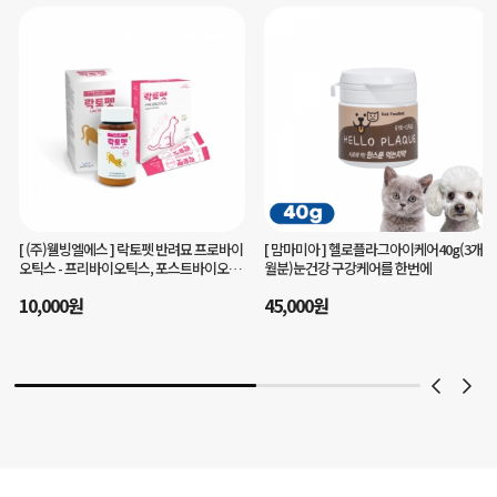
[ 맘마미아 ]
헬로플라그아이케어40g(3개
[ 주식회사 유니콘 ]
챔프로 말티즈 전용 강
월분)눈건강 구강케어를 한번에
아지 영양제 1~3단계 맞춤형
35,000
원
45,000
원
29
%
25,000
원