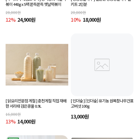
볶이 440g x 5팩 쫀득쫀득 옛날떡볶이
키트 2인분
28,000
원
20,000
원
12
%
24,900
원
10
%
18,000
원
[ 닭요리전문점 계절 ]
춘천계절 직접 재배
[ 인더숲 ]
[인더숲] 유기농 원목참나무건표
한 서리태 검은콩물 0.9L
고버섯 100g
16,000
원
13,000
원
13
%
14,000
원