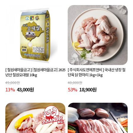
[ 철원새마을금고 ]
[철원새마을금고] 2025
[ 주식회사도연에프앤비 ]
국내산 냉장 절
년산 철원오대쌀 10kg
단육 닭 한마리 1kg+1kg
49,000
원
40,000
원
13
%
43,000
원
53
%
18,900
원