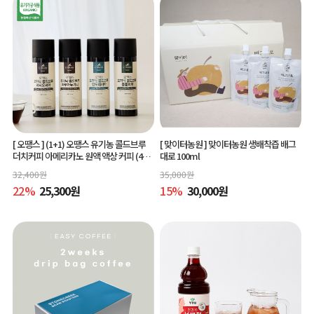
[ 오땡스 ]
(1+1) 오땡스 유기농 콜드브루
[ 맞이터농원 ]
맞이터농원 생배착즙 배그
더치커피 아메리카노 원액 액상 커피 (400
대로 100ml
ml x 2개, 교차 구매 가능)
32,400
원
35,000
원
22
%
25,300
원
15
%
30,000
원