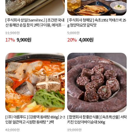
[ 주식회사 삼일(Samil Inc.) ]
초간편 국내
[ 주식회사 청해담 ]
속초1951 먹태스낵 25
산 동해안 손질 참치 2팩 (구이용, 에어프라
g 청양마요맛 갈릭맛
이어 간편조리)
11,900
원
5,000
원
17
%
9,900
원
20
%
4,000
원
[ (주) 아름푸드 ]
[강릉댁 동태탕 650g] 2~3
[ 합명회사 참좋은식품 ]
[속초특산물] 서락
인분 얼큰하고 시원한 동태탕 * 2팩
키친 인삼아바이순대 500g
42,000
원
19,000
원