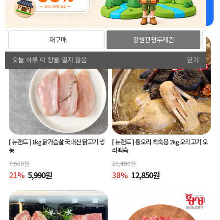
강원더몰 추천상품 추천드립니다!
재구매
강원관광두레관
오늘 하루 이 창을 열지 않음
닫기
[ 뉴랜드 ]
1kg 닭가슴살 국내산 닭고기 냉
[ 뉴랜드 ]
통오리 백숙용 2kg 오리고기 오
동
리백숙
7,500
원
20,400
원
21
%
5,990
원
38
%
12,850
원