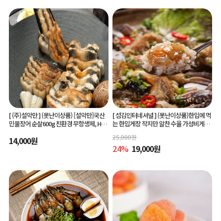
[ (주)설악만 ]
(못난이상품) [설악만]국산
[ 섬김인터네셔널 ]
(못난이상품)한입에 먹
민물장어 순살600g 친환경 무항생제, HAC
는 한입게장 작지만 알찬 수율 가성비게장
CP(해썹) 인증!
6미/10미 맛있게 간단하게 즐기는 아빠솜
25,000
원
14,000
원
씨한입게장
24
%
19,000
원