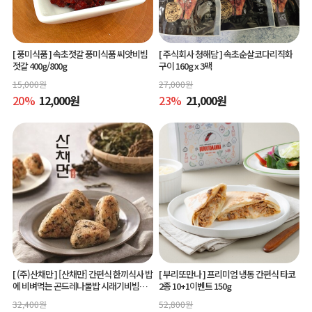
[ 풍미식품 ]
속초젓갈 풍미식품 씨앗비빔
[ 주식회사 청해담 ]
속초순살코다리직화
젓갈 400g/800g
구이 160g x 3팩
15,000
원
27,000
원
20
%
12,000
원
23
%
21,000
원
[ (주)산채만 ]
[산채만] 간편식 한끼식사 밥
[ 부리또만나 ]
프리미엄 냉동 간편식 타코
에 비벼먹는 곤드레나물밥 시래기비빔밥
2종 10+1이벤트 150g
비빔소스 비벼요 80g 9봉
32,400
원
52,800
원